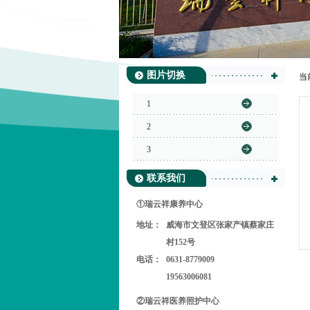
图片切换
当
1
2
3
联系我们
①瑞云祥康养中心
地址：
威海市文登区张家产镇蔡家庄
村152号
电话：
0631-8779009
19563006081
②瑞云祥医养照护中心